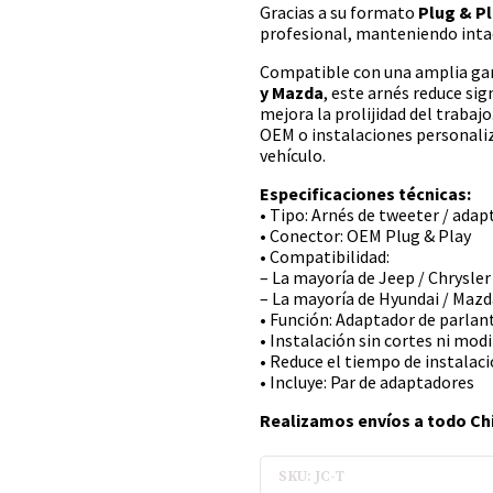
Gracias a su formato
Plug & P
profesional, manteniendo intact
Compatible con una amplia g
y Mazda
, este arnés reduce si
mejora la prolijidad del trabaj
OEM o instalaciones personaliz
vehículo.
Especificaciones técnicas:
• Tipo: Arnés de tweeter / ada
• Conector: OEM Plug & Play
• Compatibilidad:
– La mayoría de Jeep / Chrysler
– La mayoría de Hyundai / Mazd
• Función: Adaptador de parla
• Instalación sin cortes ni mod
• Reduce el tiempo de instalac
• Incluye: Par de adaptadores
Realizamos envíos a todo Chi
SKU: JC-T