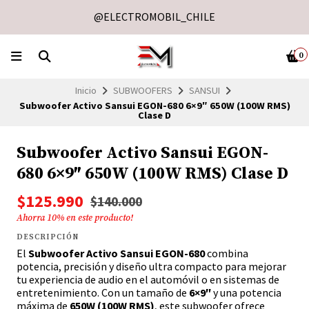
@ELECTROMOBIL_CHILE
0
Inicio
SUBWOOFERS
SANSUI
Subwoofer Activo Sansui EGON-680 6×9″ 650W (100W RMS)
Clase D
Subwoofer Activo Sansui EGON-
680 6×9″ 650W (100W RMS) Clase D
$125.990
$140.000
Ahorra
10
% en este producto!
DESCRIPCIÓN
El
Subwoofer Activo Sansui EGON-680
combina
potencia, precisión y diseño ultra compacto para mejorar
tu experiencia de audio en el automóvil o en sistemas de
entretenimiento. Con un tamaño de
6×9″
y una potencia
máxima de
650W (100W RMS)
, este subwoofer ofrece