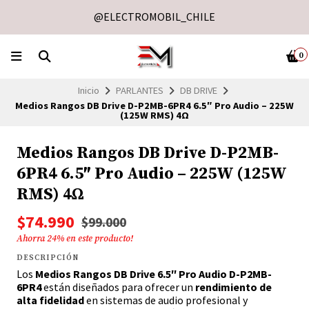
@ELECTROMOBIL_CHILE
0
Inicio
PARLANTES
DB DRIVE
Medios Rangos DB Drive D-P2MB-6PR4 6.5″ Pro Audio – 225W
(125W RMS) 4Ω
Medios Rangos DB Drive D-P2MB-
6PR4 6.5″ Pro Audio – 225W (125W
RMS) 4Ω
$74.990
$99.000
Ahorra
24
% en este producto!
DESCRIPCIÓN
Los
Medios Rangos DB Drive 6.5″ Pro Audio D-P2MB-
6PR4
están diseñados para ofrecer un
rendimiento de
alta fidelidad
en sistemas de audio profesional y