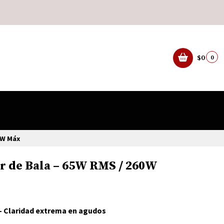
$0
0
0W Máx
r de Bala – 65W RMS / 260W
– Claridad extrema en agudos