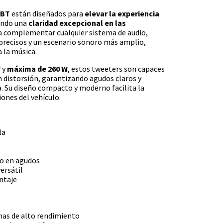
KBT
están diseñados para
elevar la experiencia
iendo una
claridad excepcional en las
ra complementar cualquier sistema de audio,
 precisos y un escenario sonoro más amplio,
a la música.
W
y
máxima de 260 W
, estos tweeters son capaces
 distorsión, garantizando agudos claros y
a. Su diseño compacto y moderno facilita la
iones del vehículo.
la
o en agudos
ersátil
ntaje
mas de alto rendimiento