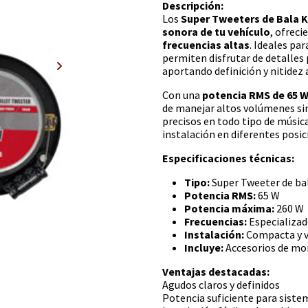
Descripción:
Los
Super Tweeters de Bala 
sonora de tu vehículo
, ofrec
frecuencias altas
. Ideales pa
permiten disfrutar de detalles
aportando definición y nitidez 
Con una
potencia RMS de 65 
de manejar altos volúmenes sin
precisos en todo tipo de músic
instalación en diferentes posic
Especificaciones técnicas:
Tipo:
Super Tweeter de ba
Potencia RMS:
65 W
Potencia máxima:
260 W
Frecuencias:
Especializad
Instalación:
Compacta y v
Incluye:
Accesorios de mo
Ventajas destacadas:
Agudos claros y definidos
Potencia suficiente para siste