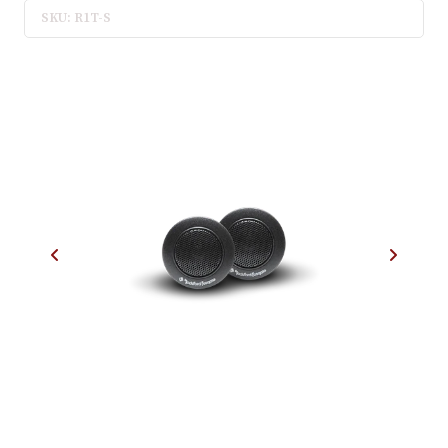
SKU: R1T-S