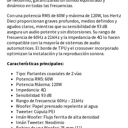
de neodimio, garantizando un sonido equilibrado y
dinámico en todas las frecuencias.
Con una potencia RMS de 60W y máxima de 120W, los Hertz
Dieci proporcionan graves profundos, medios definidos y
agudos claros, mientras que su sensibilidad de 93 dB
asegura un audio potente y sin distorsiones. Su rango de
frecuencia de 60Hz a 21kHz y la impedancia de 4Ω lo hacen
compatible con la mayoría de sistemas de audio
automotrices. El borde de TPU y el crossover incorporado
optimizan la instalación y la reproducción sonora.
Características principales:
Tipo: Parlantes coaxiales de 2 vías
Potencia RMS: 60W
Potencia Máxima: 120W
Impedancia: 4Ω
Sensibilidad: 93 dB
Rango de frecuencia: 60Hz – 21kHz
Woofer: Papel prensado repelente al agua
Tweeter: Cúpula PEI
Imán Woofer: Flujo ferrita de alta densidad
Imán Tweeter: Neodimio
Bobina de voz Woofer: 25 mm (1″)