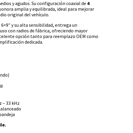
medios y agudos. Su configuración coaxial de
4
onora amplia y equilibrada, ideal para mejorar
io original del vehículo.
 6×9″ y su alta sensibilidad, entrega un
uso con radios de fábrica, ofreciendo mayor
excelente opción tanto para reemplazo OEM como
plificación dedicada.
undo)
 W
z – 33 kHz
 balanceado
 bandeja
le.