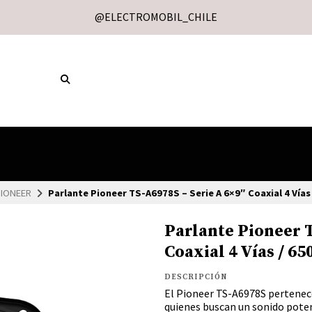
@ELECTROMOBIL_CHILE
IONEER
Parlante Pioneer TS-A6978S – Serie A 6×9″ Coaxial 4 Vía
Parlante Pioneer T
Coaxial 4 Vías / 
DESCRIPCIÓN
El Pioneer TS-A6978S pertenece
quienes buscan un sonido poten