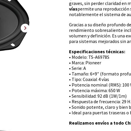
graves, sin perder claridad en 
vías
permite una reproducción s
notablemente el sistema de aud
Gracias a su diseño profundo de
rendimiento sobresaliente incl
volumen y definición. Es una 
para sistemas mejorados sin am
Especificaciones técnicas:
• Modelo: TS-A6978S
• Marca: Pioneer
• Serie: A
• Tamaño: 6×9″ (formato prof
• Tipo: Coaxial 4 vías
• Potencia nominal (RMS): 100
• Potencia máxima: 650 W
• Sensibilidad: 92 dB (1W/1m)
• Respuesta de frecuencia: 29 H
• Sonido potente, claro y bien
• Ideal para puertas traseras o
Realizamos envíos a todo Chi