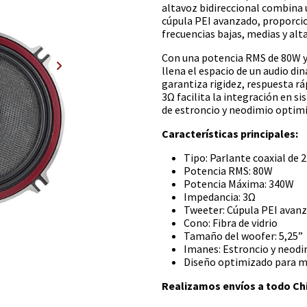
altavoz bidireccional combina u
cúpula PEI avanzado, proporci
frecuencias bajas, medias y alt
Con una potencia RMS de 80W y
llena el espacio de un audio din
garantiza rigidez, respuesta rá
3Ω facilita la integración en s
de estroncio y neodimio optimiz
Características principales:
Tipo: Parlante coaxial de 2
Potencia RMS: 80W
Potencia Máxima: 340W
Impedancia: 3Ω
Tweeter: Cúpula PEI avan
Cono: Fibra de vidrio
Tamaño del woofer: 5,25”
Imanes: Estroncio y neod
Diseño optimizado para mí
Realizamos envíos a todo Chi